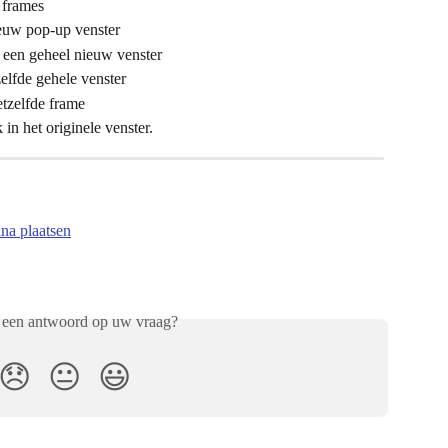
 frames
euw pop-up venster
 een geheel nieuw venster
zelfde gehele venster
etzelfde frame 
 in het originele venster.
ina plaatsen
 een antwoord op uw vraag?
😞
😐
😃