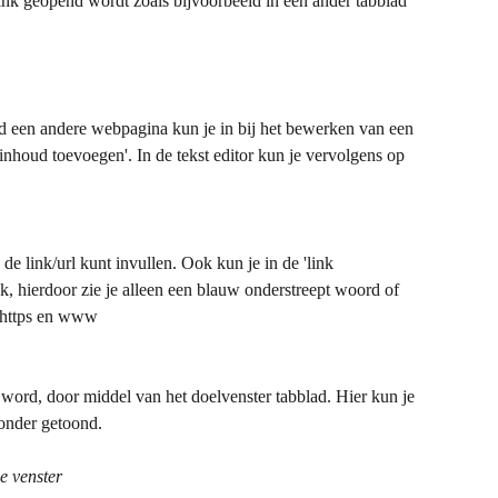
ink geopend wordt zoals bijvoorbeeld in een ander tabblad 
ld een andere webpagina kun je in bij het bewerken van een 
nhoud toevoegen'. In de tekst editor kun je vervolgens op 
de link/url kunt invullen. Ook kun je in de 'link 
, hierdoor zie je alleen een blauw onderstreept woord of 
f https en www 
word, door middel van het doelvenster tabblad. Hier kun je 
ronder getoond. 
e venster 