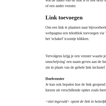
wat de naam van de link is of hoe deze l
of een ander venster.
Link toevoegen
Om een link te plaatsen naar bijvoorbee
webpagina een tekstblok toevoegen via 'i
het 'schakel' icoontje klikken. 
Vervolgens krijg je een venster waarin je 
omschrijving' een naam geven aan de link
zin in plaats van de gehele link inclusie
Doelvenster
Je kan ook bepalen hoe de link geopend 
kiezen uit verschillende opties zoals hie
<niet ingevuld> opent de link in hetzelfd